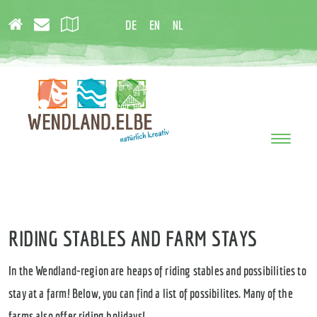
DE
EN
NL
Toggle
navigati
RIDING STABLES AND FARM STAYS
In the Wendland-region are heaps of riding stables and possibilities to
stay at a farm! Below, you can find a list of possibilites. Many of the
farms also offer riding holidays!