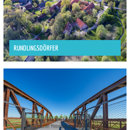
RUNDLINGSDÖRFER
Die
Dömitzer Eisenbahnbrücke
im Industriekultur-
Verzeichnis der Metropolregion Hamburg.