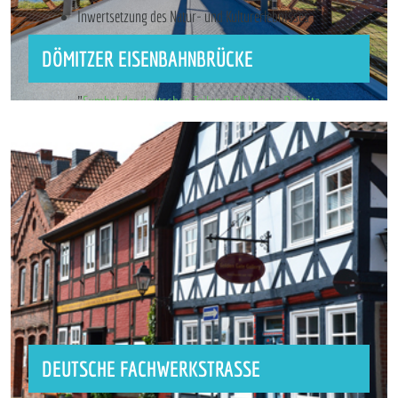
Inwertsetzung des Natur- und Kulturerlebnisses
Dömitzer Eisenbahnbrücke:
Hintergrundinformation der
DÖMITZER EISENBAHNBRÜCKE
Samtgemeinde Elbtalaue
"
Symbol der deutschen Teilung: Elbbrücke Dömitz
eröffnet
" - ein NDR-Fernsehbericht über die Dömitzer
Eisenbahnbrücke
DEUTSCHE FACHWERKSTRASSE