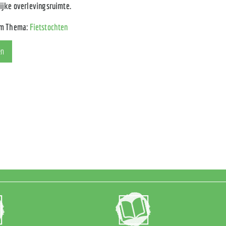
ijke overlevingsruimte.
um Thema:
Fietstochten
en